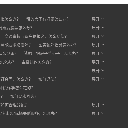
反悔怎么办？
租的房子有问题怎么办？
展开
么办？
离婚后股票怎么分？
开发商不交房怎么办?
展开
交通事故导致车辆报废，怎么赔偿？
展开
满意能要求赔偿吗？
医美额外收费怎么办？
展开
赔一部分，剩下的怎么办？
怎么继承？
遗嘱里把房子给孙子，怎么办？
展开
怎么办？
主播违约怎么办？
展开
？
展开
签订合同，怎么办？
如何退伙？
展开
补偿标准怎么定的？
办？
如何要求回购？
该如何合理分配？
展开
价格比实际损失低很多，怎么办？
写入合同，有口头约定有效吗？
展开