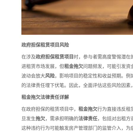
政府担保租赁项目风险
在涉及
政府担保租赁项目
时，参与者需高度警惕潜在
进租赁市场发展，但
租金拖欠
问题频发，可能引发资
波动会放大
风险
，影响项目的稳定性和收益预期。例
的法律责任埋下伏笔。因此，全面评估这些风险因素
租金拖欠法律责任详解
在政府担保的租赁项目中，
租金拖欠
行为直接违反租
旦发生
拖欠
，需承担明确的
法律责任
，包括对出租方
这种违约行为可能触发房产管理部门的监管介入，为