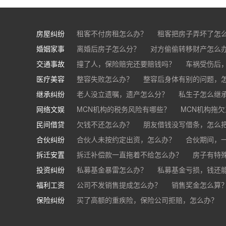
房屋纠纷
租客不付房租怎么办？
租客把房子弄坏了怎
婚姻家事
房东不退押金怎么办？
离婚后房子怎么分？
对方偷偷转移财产怎么
买房的定金能退吗？
交通事故
离婚了公司股权怎么处理？
撞了人，保险赔完还要赔钱吗？
离婚后财产怎么
车祸受伤后
医疗美容
交通事故中，医保和对方赔偿能同时拿吗？
整容失败怎么办？
整容后身体有别的问题，
继承纠纷
医美机构宣传的与实际结果不符怎么办？
老人没立遗嘱，遗产怎么分？
私生子怎么继
医
网络文娱
医疗器械出问题，怎么办？
基金怎么继承？
MCN机构的税务风险有哪些？
股票怎么继承？
MCN机构拖
民间借贷
抖音账号归谁？
欠钱不还怎么办？
朋友借钱没写借条，怎么
合伙纠纷
帮人担保借款，对方不还，我要承担全部责任吗
合伙人未按约定出资，怎么办？
合伙期间，
拆迁安置
和合伙人有矛盾，怎么办？
拆迁补偿款一直拖着不给怎么办？
房子有特
投资纠纷
私募基金暴雷怎么办？
私募基金亏损，钱还
福利工资
公司不发销售提成怎么办？
销售奖金怎么算
保险纠纷
销售目标未完成，公司有权不发提成和奖金吗？
买了高额的重疾险，保险公司拒赔，怎么办？
公司以各种理由克扣销售提成，如何维权？
被忽悠买了高额保险，可以退吗？
买了企业