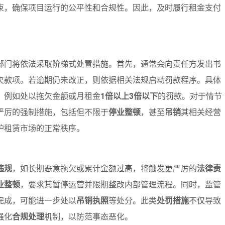
束，确保项目运行的公平性和合规性。因此，及时履行租金支付
部门将依法采取阶梯式处置措施。首先，通常会向责任方发出书
欠款项。若逾期仍未改正，则依据相关法规启动罚款程序。具体
，例如处以拖欠金额或月租金
1倍以上3倍以下
的罚款。对于情节
严厉的强制措施，包括但不限于
停业整顿
，甚至
吊销
其相关经营
护租赁市场的正常秩序。
违规
，如长期恶意拖欠或累计金额过高，将触发更严厉的
法律责
业整顿
，要求其暂停运营并限期整改内部管理流程。同时，监管
完成，可能进一步处以
吊销执照
等处分。此类
处罚措施
不仅导致
强化
合规处理
机制，以防范事态恶化。