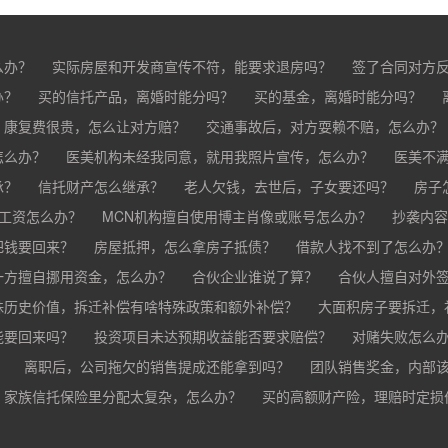
么办？
实际房屋和开发商宣传不符，能要求退房吗？
签了合同对方
办？
买的房子有问题怎么办？
买的信托产品，离婚时能分吗？
买家跳单怎么办？
买的基金，离婚时能分吗？
购买的房子有抵押怎
分？
，康复费很贵，怎么让对方赔？
交通事故后，对方耍赖不赔，怎么办？
怎么办？
车祸导致人死亡，怎么办？
医美机构未经我同意，就用我照片宣传，怎么办？
医美不
承？
疗事故怎么赔偿？
信托财产怎么继承？
手术失败怎么赔？
老人欠钱，去世后，子女要还吗？
康复治疗费用高昂，医院说只
房子
欠工资怎么办？
MCN机构擅自使用博主肖像或账号怎么办？
抄袭内容
把钱要回来？
房屋抵押，怎么拿房子抵债？
借款人找不到了怎么办
？
一方擅自挪用资金，怎么办？
合伙企业谁说了算？
合伙人擅自对外
殊历史价值，拆迁补偿有啥特殊政策和额外补偿？
大面积房子要拆迁，
能要回来吗？
投资项目未达预期收益能否要求赔偿？
对赌失败怎么
？
离职后，公司拖欠的销售提成还能拿到吗？
团队销售奖金，内部
家族信托保险里分配太复杂，怎么办？
公司变更提成和奖金制度，之前的业绩怎么算？
买的高额财产险，理赔时定损
销售提成和奖金未
财产险怎么才能最快赔到钱？