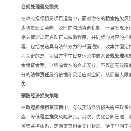
合规处理避免损失
在政府担保租赁项目运营中，面对潜在的
租金拖欠
风
步骤是建立清晰、及时的沟通协调机制，一旦发现承
相关管理规定启动正式催缴程序，并同步向对应的担
程，包括发送具有法律效力的书面通知、收集并固定
为关键的是，项目方需在日常运营中嵌入
合规处理
机
金保证金等。这些前置性的合规安排，不仅能有效降
分的
法律责任
履行依据和灵活应对空间，从而最大限
失
。
预防经济损失策略
在
政府担保租赁项目
中，有效预防经济损失需采取系
查，降低
租金拖欠
风险源头。其次，优化合同管理，
预警监控体系，定期审查租金支付状态，便于早期干