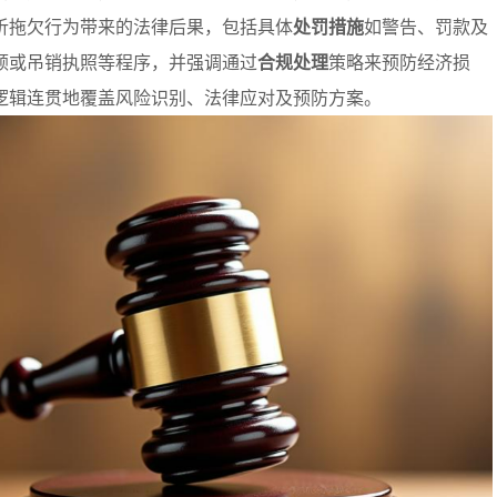
析拖欠行为带来的法律后果，包括具体
处罚措施
如警告、罚款及
顿或吊销执照等程序，并强调通过
合规处理
策略来预防经济损
逻辑连贯地覆盖风险识别、法律应对及预防方案。