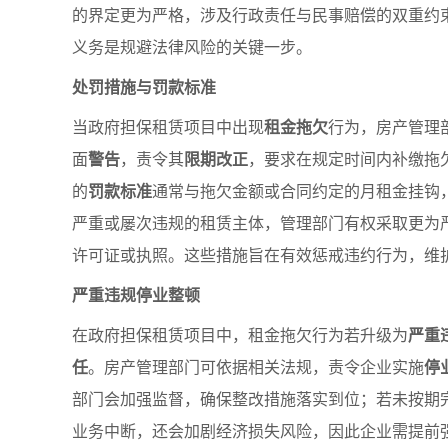
的界定更为严格，涉及行政责任与民事赔偿的双重约
义务是规避法律风险的关键一步。
处罚措施与罚款标准
当政府担保租赁项目中出现
租金拖欠
行为，房产管理
面
警告
，责令其
限期改正
，要求在规定时间内补缴拖
的
罚款标准
通常与拖欠金额或合同约定的月租金挂钩
严重或屡次违规的租赁主体，管理部门有权采取更为
许可证或执照。这些措施旨在有效惩戒违约行为，维
严重违规停业整顿
在政府担保租赁项目中，租金拖欠行为若升级为
严重
任
。房产管理部门可依据相关法规，责令企业实施
停
部门会加强监督，确保整改措施落实到位；若未按期
业务中断，还会加剧经济损失风险，因此企业需提前