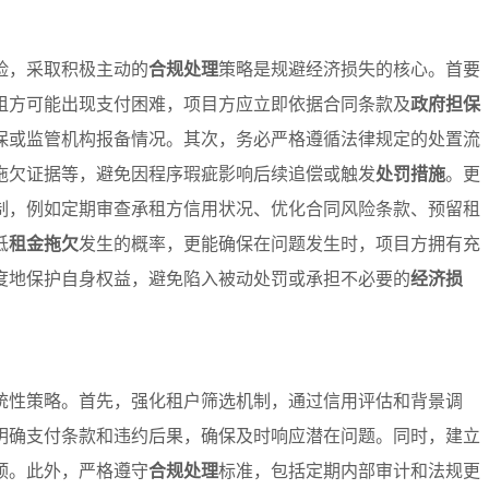
险，采取积极主动的
合规处理
策略是规避经济损失的核心。首要
租方可能出现支付困难，项目方应立即依据合同条款及
政府担保
保或监管机构报备情况。其次，务必严格遵循法律规定的处置流
拖欠证据等，避免因程序瑕疵影响后续追偿或触发
处罚措施
。更
制，例如定期审查承租方信用状况、优化合同风险条款、预留租
低
租金拖欠
发生的概率，更能确保在问题发生时，项目方拥有充
度地保护自身权益，避免陷入被动处罚或承担不必要的
经济损
统性策略。首先，强化租户筛选机制，通过信用评估和背景调
明确支付条款和违约后果，确保及时响应潜在问题。同时，建立
预。此外，严格遵守
合规处理
标准，包括定期内部审计和法规更