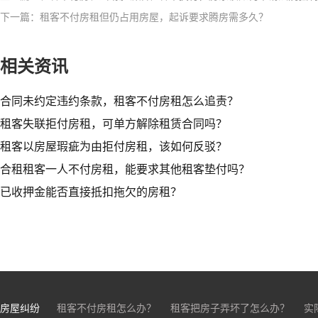
下一篇：租客不付房租但仍占用房屋，起诉要求腾房需多久？
相关资讯
合同未约定违约条款，租客不付房租怎么追责？
租客失联拒付房租，可单方解除租赁合同吗？
租客以房屋瑕疵为由拒付房租，该如何反驳？
合租租客一人不付房租，能要求其他租客垫付吗？
已收押金能否直接抵扣拖欠的房租？
房屋纠纷
租客不付房租怎么办？
租客把房子弄坏了怎么办？
实