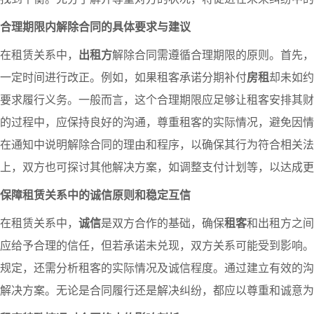
合理期限内解除合同的具体要求与建议
在租赁关系中，
出租方
解除合同需遵循合理期限的原则。首先，
一定时间进行改正。例如，如果租客承诺分期补付
房租
却未如约
要求履行义务。一般而言，这个合理期限应足够让租客安排其财
的过程中，应保持良好的沟通，尊重租客的实际情况，避免因情
在通知中说明解除合同的理由和程序，以确保其行为符合相关法
上，双方也可探讨其他解决方案，如调整支付计划等，以达成更
保障租赁关系中的诚信原则和稳定互信
在租赁关系中，
诚信
是双方合作的基础，确保
租客
和出租方之间
应给予合理的信任，但若承诺未兑现，双方关系可能受到影响。
规定，还需分析租客的实际情况及诚信程度。通过建立有效的沟
解决方案。无论是合同履行还是解决纠纷，都应以尊重和诚意为