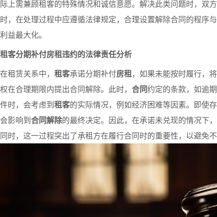
际上需兼顾
租客
的特殊情况和诚信意愿。解决此类问题时，双方
时，在处理过程中应遵循法律规定，合理设置解除合同的程序与
利益最大化。
租客分期补付房租违约的法律责任分析
在租赁关系中，
租客
承诺分期补付
房租
，如果未能按时履行，将
权在合理期限内提出合同解除。此时，
合同
约定的条款，如逾期
件时，会考虑到
租客
的实际情况，例如经济困难等因素。即使存
会影响到
合同解除
的最终决定。因此，在承诺未兑现的情况下，
同时，这一过程突出了承租方在履行合同时的重要性，以避免不