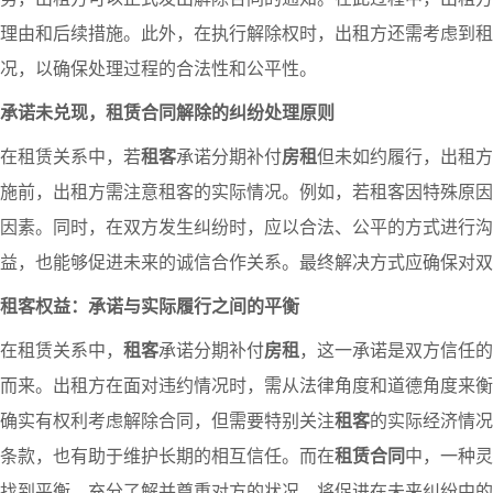
理由和后续措施。此外，在执行解除权时，出租方还需考虑到租
况，以确保处理过程的合法性和公平性。
承诺未兑现，租赁合同解除的纠纷处理原则
在租赁关系中，若
租客
承诺分期补付
房租
但未如约履行，出租方
施前，出租方需注意租客的实际情况。例如，若租客因特殊原因
因素。同时，在双方发生纠纷时，应以合法、公平的方式进行沟
益，也能够促进未来的诚信合作关系。最终解决方式应确保对双
租客权益：承诺与实际履行之间的平衡
在租赁关系中，
租客
承诺分期补付
房租
，这一承诺是双方信任的
而来。出租方在面对违约情况时，需从法律角度和道德角度来衡
确实有权利考虑解除合同，但需要特别关注
租客
的实际经济情况
条款，也有助于维护长期的相互信任。而在
租赁合同
中，一种灵
找到平衡。充分了解并尊重对方的状况，将促进在未来纠纷中的