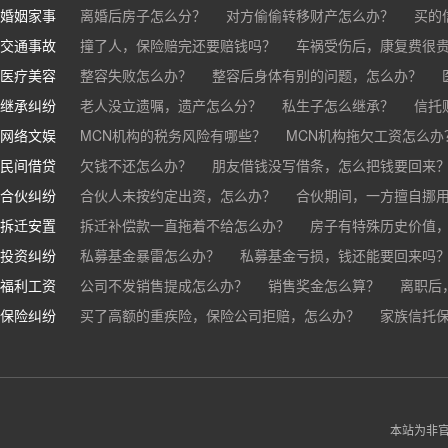
婚姻家事
房东不退押金怎么办？
离婚后房子怎么分？
对方偷偷转移财产怎么办？
买房的定金能退吗？
买的房子
买的
交通事故
离婚了公司股权怎么处理？
撞了人，保险赔完还要赔钱吗？
离婚后财产怎么分？
车祸受伤后，康复费很
医疗美容
交通事故中，医保和对方赔偿能同时拿吗？
整容失败怎么办？
整容后身体有别的问题，怎么办？
车祸导致人
继承纠纷
医美机构宣传的与实际结果不符怎么办？
老人没立遗嘱，遗产怎么分？
私生子怎么继承？
医疗事故怎么
信托
网络文娱
医疗器械出问题，怎么办？
基金怎么继承？
MCN机构的税务风险有哪些？
股票怎么继承？
MCN机构拖欠工资怎么办
民间借贷
抖音账号归谁？
欠钱不还怎么办？
朋友借钱没写借条，怎么把钱要回来
合伙纠纷
帮人担保借款，对方不还，我要承担全部责任吗？
合伙人未按约定出资，怎么办？
合伙期间，一方擅自挪
拆迁安置
和合伙人有矛盾，怎么办？
拆迁补偿款一直拖着不给怎么办？
房子有特殊历史价值
投资纠纷
私募基金暴雷怎么办？
私募基金亏损，钱还能要回来吗
福利工资
公司不发销售提成怎么办？
销售奖金怎么算？
离职后
保险纠纷
销售目标未完成，公司有权不发提成和奖金吗？
买了高额的重疾险，保险公司拒赔，怎么办？
家族信托
公司变
公司以各种理由克扣销售提成，如何维权？
被忽悠买了高额保险，可以退吗？
买了企业财产险怎么
本站为非