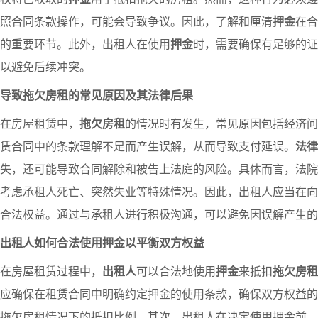
照合同条款操作，可能会导致争议。因此，了解和厘清
押金
在合
的重要环节。此外，出租人在使用
押金
时，需要确保有足够的证
以避免后续冲突。
导致拖欠房租的常见原因及其法律后果
在房屋租赁中，
拖欠房租
的情况时有发生，常见原因包括经济问
赁合同中的条款理解不足而产生误解，从而导致支付延误。
法律
失，还可能导致合同解除和被告上法庭的风险。具体而言，法院
考虑承租人死亡、突然失业等特殊情况。因此，出租人应当在向
合法权益。通过与承租人进行积极沟通，可以避免因误解产生的
出租人如何合法使用押金以平衡双方权益
在房屋租赁过程中，
出租人
可以合法地使用
押金
来抵扣
拖欠房租
应确保在租赁合同中明确约定押金的使用条款，确保双方权益的
拖欠房租情况下的抵扣比例。其次，出租人在决定使用押金前，