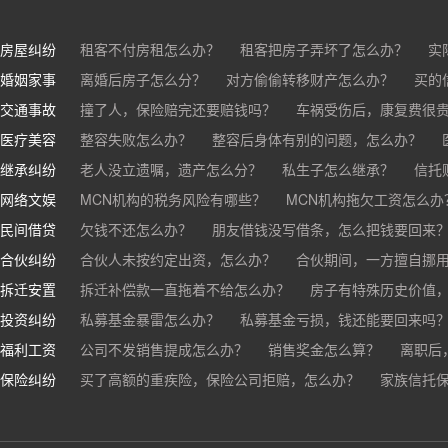
房屋纠纷
租客不付房租怎么办？
租客把房子弄坏了怎么办？
实
婚姻家事
房东不退押金怎么办？
离婚后房子怎么分？
对方偷偷转移财产怎么办？
买房的定金能退吗？
买的房子
买的
交通事故
离婚了公司股权怎么处理？
撞了人，保险赔完还要赔钱吗？
离婚后财产怎么分？
车祸受伤后，康复费很
医疗美容
交通事故中，医保和对方赔偿能同时拿吗？
整容失败怎么办？
整容后身体有别的问题，怎么办？
车祸导致人
继承纠纷
医美机构宣传的与实际结果不符怎么办？
老人没立遗嘱，遗产怎么分？
私生子怎么继承？
医疗事故怎么
信托
网络文娱
医疗器械出问题，怎么办？
基金怎么继承？
MCN机构的税务风险有哪些？
股票怎么继承？
MCN机构拖欠工资怎么办
民间借贷
抖音账号归谁？
欠钱不还怎么办？
朋友借钱没写借条，怎么把钱要回来
合伙纠纷
帮人担保借款，对方不还，我要承担全部责任吗？
合伙人未按约定出资，怎么办？
合伙期间，一方擅自挪
拆迁安置
和合伙人有矛盾，怎么办？
拆迁补偿款一直拖着不给怎么办？
房子有特殊历史价值
投资纠纷
私募基金暴雷怎么办？
私募基金亏损，钱还能要回来吗
福利工资
公司不发销售提成怎么办？
销售奖金怎么算？
离职后
保险纠纷
销售目标未完成，公司有权不发提成和奖金吗？
买了高额的重疾险，保险公司拒赔，怎么办？
家族信托
公司变
公司以各种理由克扣销售提成，如何维权？
被忽悠买了高额保险，可以退吗？
买了企业财产险怎么