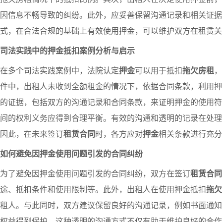
因信息不畅导致的纠纷。此外，应妥善保留沟通记录和相关证据
式，在合法合规的基础上有效使用押金，可以维护双方在租赁关
司法实践中的押金抵扣案例分析与启示
在多个司法实践案例中，法院认定
押金
可以用于抵扣
拖欠房租
，
件中，出租人未收到全额租金的情况下，依据合同条款，利用押
的证据，包括双方的沟通记录和合同条款，来证明押金的使用符
间的权利义务应得到合理平衡。有效的沟通和透明的记录在处理
因此，在未来签订
租赁合同
时，各方应对
押金
相关条款进行充分
如何避免因押金使用问题引发的合同纠纷
为了避免因押金使用问题引发的合同纠纷，双方在签订
租赁合同
途、抵扣条件和使用限制等。此外，出租人在使用押金抵扣
拖欠
租人。与此同时，双方建议保留良好的沟通记录，例如书面通知
权益得到保护。这种透明的沟通方式不仅有助于维护良好的合作