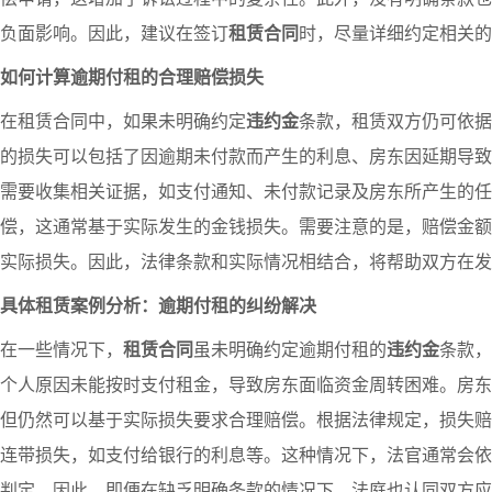
负面影响。因此，建议在签订
租赁合同
时，尽量详细约定相关的
如何计算逾期付租的合理赔偿损失
在租赁合同中，如果未明确约定
违约金
条款，租赁双方仍可依据
的损失可以包括了因逾期未付款而产生的利息、房东因延期导致
需要收集相关证据，如支付通知、未付款记录及房东所产生的任
偿，这通常基于实际发生的金钱损失。需要注意的是，赔偿金额
实际损失。因此，法律条款和实际情况相结合，将帮助双方在发
具体租赁案例分析：逾期付租的纠纷解决
在一些情况下，
租赁合同
虽未明确约定逾期付租的
违约金
条款，
个人原因未能按时支付租金，导致房东面临资金周转困难。房东
但仍然可以基于实际损失要求合理赔偿。根据法律规定，损失赔
连带损失，如支付给银行的利息等。这种情况下，法官通常会依
判定。因此，即便在缺乏明确条款的情况下，法庭也认同双方应