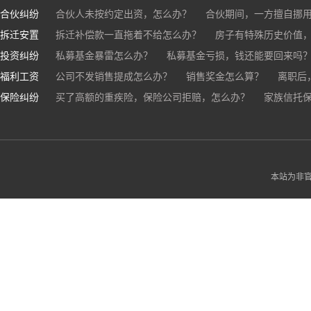
合伙纠纷
帮人担保借款，对方不还，我要承担全部责任吗？
合伙人未按约定出资，怎么办？
合伙期间，一方擅自挪
拆迁安置
和合伙人有矛盾，怎么办？
拆迁补偿款一直拖着不给怎么办？
房子有特殊历史价值
投资纠纷
私募基金暴雷怎么办？
私募基金亏损，钱还能要回来吗
福利工资
公司不发销售提成怎么办？
销售奖金怎么算？
离职后
保险纠纷
销售目标未完成，公司有权不发提成和奖金吗？
买了高额的重疾险，保险公司拒赔，怎么办？
家族信托
公司变
公司以各种理由克扣销售提成，如何维权？
被忽悠买了高额保险，可以退吗？
买了企业财产险怎么
本站为非