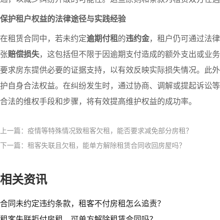
保护租户权益的法律途径与实践经验
在租赁合同中，若未约定
逾期付租
的
违约金
，租户仍可通过法律
张
赔偿损失
，这包括但不限于因逾期支付造成的额外支出或业务
要求房东提供必要的证据支持，以有效反映实际损失情况。此外
护自身合法权益。在纠纷发生时，通过协商、调解或提起诉讼等
合法的维权手段和步骤，将有效提高维护权益的成功率。
上一篇：疫情等特殊情况致租客欠租，能否要求减免部分房租？
下一篇：租客失联且欠租，能单方解除租赁合同收回房屋吗？
相关资讯
合同未约定违约条款，租客不付房租怎么追责？
租客失联拒付房租，可单方解除租赁合同吗？