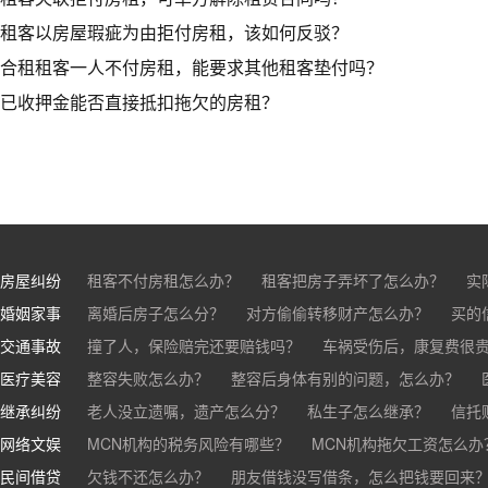
租客以房屋瑕疵为由拒付房租，该如何反驳？
合租租客一人不付房租，能要求其他租客垫付吗？
已收押金能否直接抵扣拖欠的房租？
房屋纠纷
租客不付房租怎么办？
租客把房子弄坏了怎么办？
实
婚姻家事
房东不退押金怎么办？
离婚后房子怎么分？
对方偷偷转移财产怎么办？
买房的定金能退吗？
买的房子
买的
交通事故
离婚了公司股权怎么处理？
撞了人，保险赔完还要赔钱吗？
离婚后财产怎么分？
车祸受伤后，康复费很
医疗美容
交通事故中，医保和对方赔偿能同时拿吗？
整容失败怎么办？
整容后身体有别的问题，怎么办？
车祸导致人
继承纠纷
医美机构宣传的与实际结果不符怎么办？
老人没立遗嘱，遗产怎么分？
私生子怎么继承？
医疗事故怎么
信托
网络文娱
医疗器械出问题，怎么办？
基金怎么继承？
MCN机构的税务风险有哪些？
股票怎么继承？
MCN机构拖欠工资怎么办
民间借贷
抖音账号归谁？
欠钱不还怎么办？
朋友借钱没写借条，怎么把钱要回来