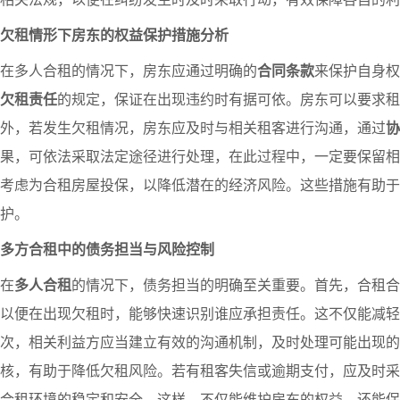
欠租情形下房东的权益保护措施分析
在多人合租的情况下，房东应通过明确的
合同条款
来保护自身权
欠租责任
的规定，保证在出现违约时有据可依。房东可以要求租
外，若发生欠租情况，房东应及时与相关租客进行沟通，通过
协
果，可依法采取法定途径进行处理，在此过程中，一定要保留相
考虑为合租房屋投保，以降低潜在的经济风险。这些措施有助于
护。
多方合租中的债务担当与风险控制
在
多人合租
的情况下，债务担当的明确至关重要。首先，合租合
以便在出现欠租时，能够快速识别谁应承担责任。这不仅能减轻
次，相关利益方应当建立有效的沟通机制，及时处理可能出现的
核，有助于降低欠租风险。若有租客失信或逾期支付，应及时采
合租环境的稳定和安全。这样，不仅能维护房东的权益，还能保