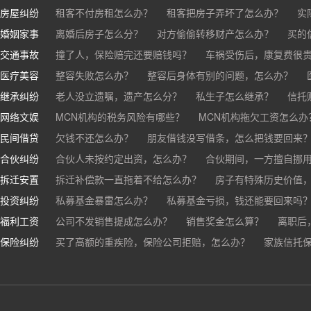
房屋纠纷
租客不付房租怎么办？
租客把房子弄坏了怎么办？
实
婚姻家事
房东不退押金怎么办？
离婚后房子怎么分？
对方偷偷转移财产怎么办？
买房的定金能退吗？
买的房子
买的
交通事故
离婚了公司股权怎么处理？
撞了人，保险赔完还要赔钱吗？
离婚后财产怎么分？
车祸受伤后，康复费很
医疗美容
交通事故中，医保和对方赔偿能同时拿吗？
整容失败怎么办？
整容后身体有别的问题，怎么办？
车祸导致人
继承纠纷
医美机构宣传的与实际结果不符怎么办？
老人没立遗嘱，遗产怎么分？
私生子怎么继承？
医疗事故怎么
信托
网络文娱
医疗器械出问题，怎么办？
基金怎么继承？
MCN机构的税务风险有哪些？
股票怎么继承？
MCN机构拖欠工资怎么办
民间借贷
抖音账号归谁？
欠钱不还怎么办？
朋友借钱没写借条，怎么把钱要回来
合伙纠纷
帮人担保借款，对方不还，我要承担全部责任吗？
合伙人未按约定出资，怎么办？
合伙期间，一方擅自挪
拆迁安置
和合伙人有矛盾，怎么办？
拆迁补偿款一直拖着不给怎么办？
房子有特殊历史价值
投资纠纷
私募基金暴雷怎么办？
私募基金亏损，钱还能要回来吗
福利工资
公司不发销售提成怎么办？
销售奖金怎么算？
离职后
保险纠纷
销售目标未完成，公司有权不发提成和奖金吗？
买了高额的重疾险，保险公司拒赔，怎么办？
家族信托
公司变
公司以各种理由克扣销售提成，如何维权？
被忽悠买了高额保险，可以退吗？
买了企业财产险怎么