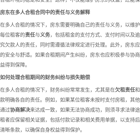
房东在多人合租合同中的责任与义务解释
在多人合租的情况下，房东需要明确自己的责任与义务，以维护
每位租客的
责任
与
义务
，包括租金的支付方式、支付时间以及逾
究欠款人的责任，同时需遵循法律规定进行处理。此外，房东应
的安全与舒适。如果合租期间产生纠纷，房东也应积极参与协商
益得到保障。
如何处理合租期间的财务纠纷与损失赔偿
在多人合租的情况下，财务纠纷常常发生，尤其是在
欠租责任
和
款明确各自的责任。例如，如果某位租客未按时支付房租，其他
通过
协商解决
来达成一致，如果无法协商成功，则须寻求法律途
租者应保留相关证据，包括付款记录和相关费用单据，以支持后
清晰条款，以确保自身权益得到保护。