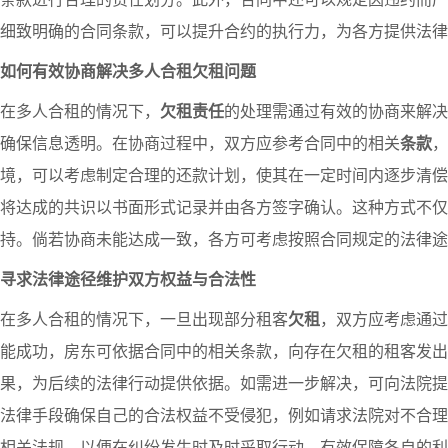
细致明确的合同条款，可以提升合约的执行力，为各方提供法律
如何有效协商解决多人合租欠租问题
在多人合租的情况下，
欠租责任
的处理需通过有效的协商来解决
确保信息透明。在协商过程中，双方应参考合同中的相关
条款
，
境，可以考虑制定合理的还款计划，使其在一定时间内逐步清偿
将达成的共识以书面形式记录并由各方签字确认。这种方式不仅
持。倘若协商未能达成一致，各方可考虑按照合同规定的法律途
寻求法律途径维护双方权益与合法性
在多人合租的情况下，一旦出现部分租客
欠租
，双方应考虑通过
能成功，房东可依据合同中的相关条款，向存在欠租的租客发出
果，为后续的法律行动提供依据。如需进一步解决，可向法院提
法律手段确保自己的合法权益不受侵犯，例如请求法院对不合理
相关法规，以便在纠纷发生时及时采取行动，有效保障各自的利