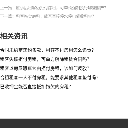
上一篇：胜诉后租客仍拒付房租，可申请强制执行哪些财产？
下一篇：租客拖欠房租，能否直接停水停电催收租金？
相关资讯
合同未约定违约条款，租客不付房租怎么追责？
租客失联拒付房租，可单方解除租赁合同吗？
租客以房屋瑕疵为由拒付房租，该如何反驳？
合租租客一人不付房租，能要求其他租客垫付吗？
已收押金能否直接抵扣拖欠的房租？