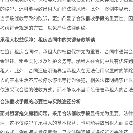
的侵犯，还可能导致出租人面临法律风险。此外，案例中显示，
当手段催收导致的败诉，更加凸显了
合法催收手段
的重要性。因
考虑符合规定的方式，以免产生法律纠纷。
承租人权益保障：租房合同中的关键条款解读
在签订租房合同时，承租人的权益保护尤为重要。合同中通常会
金退还、租金支付以及维护义务等。承租人在合同中具有
优先购
租人。此外，合同还应明确界定承租人在无法使用房屋时的解除
人的基本生活不应被停水停电等行为侵犯，相关法律明确禁止以
依法采取合理的催收方式，而不能以不当手段侵害承租人的合法
合法催收手段的必要性与实践途径分析
面对
租客拖欠房租
问题，采用
合法催收手段
显得尤为重要。法律
活，这不仅侵犯了承租人的基本权益，也可能导致出租人面临法
的方式，例如通过发函催缴、寻求法院调解或提起诉讼等途径，