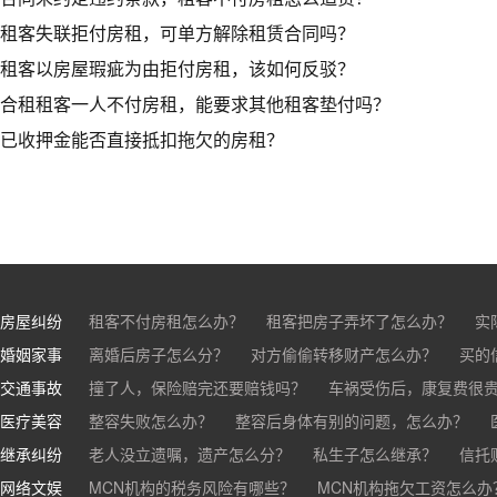
租客失联拒付房租，可单方解除租赁合同吗？
租客以房屋瑕疵为由拒付房租，该如何反驳？
合租租客一人不付房租，能要求其他租客垫付吗？
已收押金能否直接抵扣拖欠的房租？
房屋纠纷
租客不付房租怎么办？
租客把房子弄坏了怎么办？
实
婚姻家事
房东不退押金怎么办？
离婚后房子怎么分？
对方偷偷转移财产怎么办？
买房的定金能退吗？
买的房子
买的
交通事故
离婚了公司股权怎么处理？
撞了人，保险赔完还要赔钱吗？
离婚后财产怎么分？
车祸受伤后，康复费很
医疗美容
交通事故中，医保和对方赔偿能同时拿吗？
整容失败怎么办？
整容后身体有别的问题，怎么办？
车祸导致人
继承纠纷
医美机构宣传的与实际结果不符怎么办？
老人没立遗嘱，遗产怎么分？
私生子怎么继承？
医疗事故怎么
信托
网络文娱
医疗器械出问题，怎么办？
基金怎么继承？
MCN机构的税务风险有哪些？
股票怎么继承？
MCN机构拖欠工资怎么办