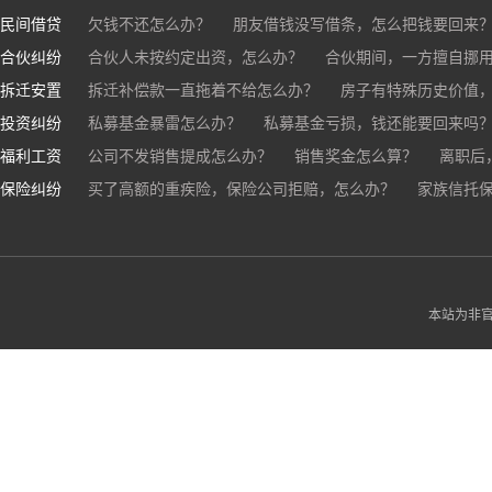
民间借贷
抖音账号归谁？
欠钱不还怎么办？
朋友借钱没写借条，怎么把钱要回来
合伙纠纷
帮人担保借款，对方不还，我要承担全部责任吗？
合伙人未按约定出资，怎么办？
合伙期间，一方擅自挪
拆迁安置
和合伙人有矛盾，怎么办？
拆迁补偿款一直拖着不给怎么办？
房子有特殊历史价值
投资纠纷
私募基金暴雷怎么办？
私募基金亏损，钱还能要回来吗
福利工资
公司不发销售提成怎么办？
销售奖金怎么算？
离职后
保险纠纷
销售目标未完成，公司有权不发提成和奖金吗？
买了高额的重疾险，保险公司拒赔，怎么办？
家族信托
公司变
公司以各种理由克扣销售提成，如何维权？
被忽悠买了高额保险，可以退吗？
买了企业财产险怎么
本站为非